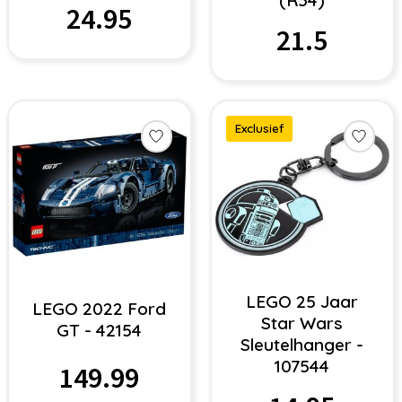
(R34)
24.95
21.5
Exclusief
LEGO 25 Jaar
LEGO 2022 Ford
Star Wars
GT - 42154
Sleutelhanger -
107544
149.99