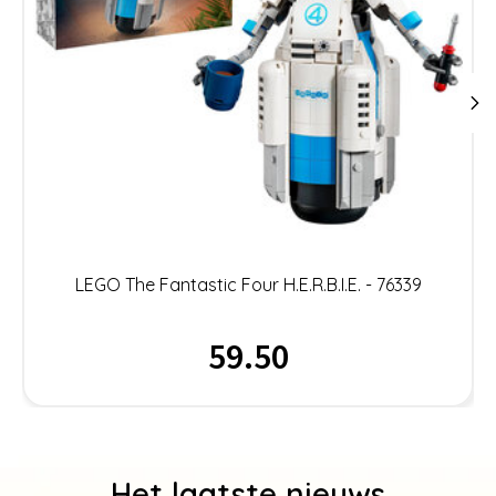
LEGO The Fantastic Four H.E.R.B.I.E. - 76339
59.50
Het laatste nieuws