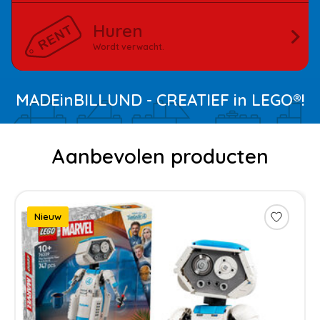
Huren
Wordt verwacht.
MADEinBILLUND - CREATIEF in LEGO®!
Aanbevolen producten
Items van productcarrousel
Nieuw