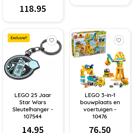
118.95
Exclusief
LEGO 25 Jaar
LEGO 3-in-1
Star Wars
bouwplaats en
Sleutelhanger -
voertuigen -
107544
10476
14.95
76.50