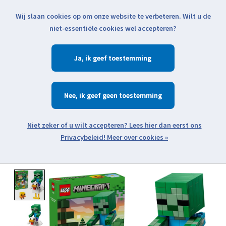
Wij slaan cookies op om onze website te verbeteren. Wilt u de
Klik voor actuele verzendinformatie...
niet-essentiële cookies wel accepteren?
Ja
Verlanglijst
Winkelwa
Nee
Zoeken
zoeken
Open webshop menu
Meer over cookies »
Product image slideshow Items