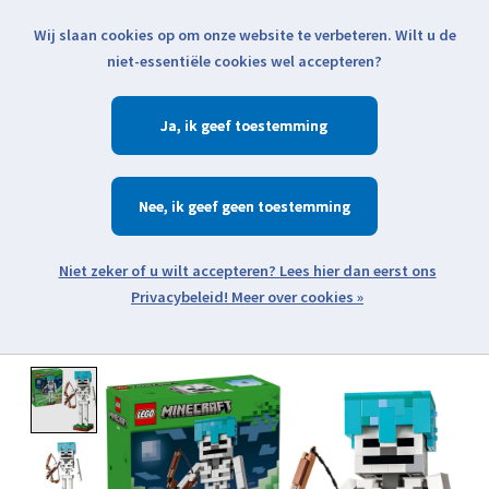
Wij slaan cookies op om onze website te verbeteren. Wilt u de
Klik voor actuele verzendinformatie...
niet-essentiële cookies wel accepteren?
Ja
Verlanglijst
Winkelwa
Nee
Zoeken
zoeken
Open webshop menu
Meer over cookies »
Product image slideshow Items