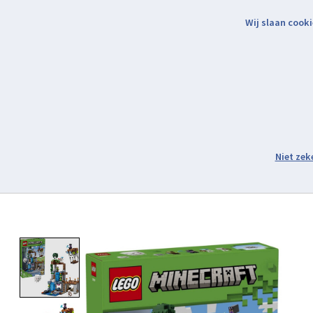
Wij slaan cooki
Binnen 2 werkdagen verzonden.
Assortiment
Product image slideshow Items