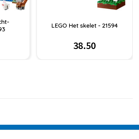
cht-
LEGO Het skelet - 21594
93
38.50