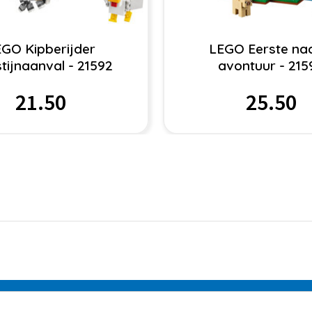
GO Kipberijder
LEGO Eerste na
tijnaanval - 21592
avontuur - 215
21.50
25.50