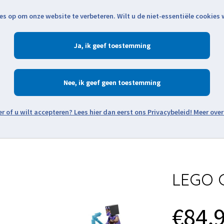
es op om onze website te verbeteren. Wilt u de niet-essentiële cookies
Openingstijden
Klantenservice
Verze
Ja
Winkelen
Ac
Nee
Zoeken
Meer over
Thema's
Minifiguren
Onderdelen
Modellen
De w
LEGO G
€84,