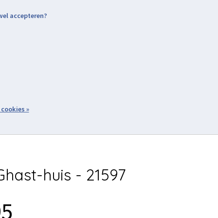
 wel accepteren?
nding & Levering
Retourneren
Aanmelden / Inloggen
tiviteiten
Over ons
Volg ons
zoeken
 cookies »
Winkelwagen
inkel
Acties
hast-huis - 21597
95