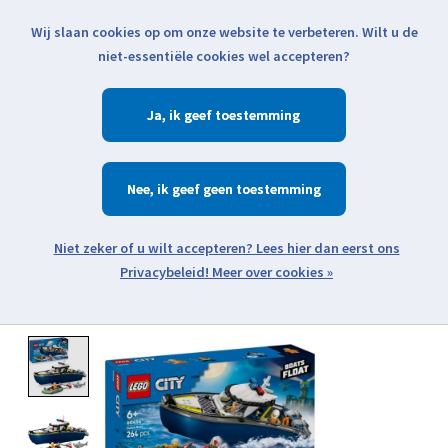
Wij slaan cookies op om onze website te verbeteren. Wilt u de
Klik voor actuele verzendinformatie...
niet-essentiële cookies wel accepteren?
Ja
Verlanglijst
Winkelwa
Nee
Zoeken
zoeken
Open webshop menu
Meer over cookies »
Product image slideshow Items