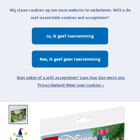
Wij slaan cookies op om onze website te verbeteren. Wilt u de
Klik voor actuele verzendinformatie...
niet-essentiële cookies wel accepteren?
Ja
Verlanglijst
Winkelwa
Nee
Zoeken
zoeken
Open webshop menu
Meer over cookies »
Product image slideshow Items