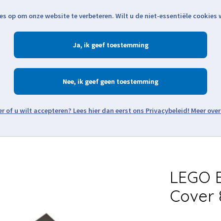
es op om onze website te verbeteren. Wilt u de niet-essentiële cookies
Openingstijden
Klantenservice
Verze
Ja
Winkelen
Ac
Nee
Zoeken
Meer over
Thema's
Minifiguren
Onderdelen
Modellen
De w
LEGO B
Cover 