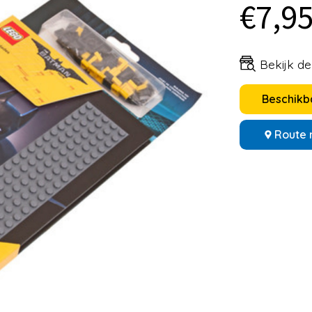
€7,9
Bekijk d
Beschikba
Route 