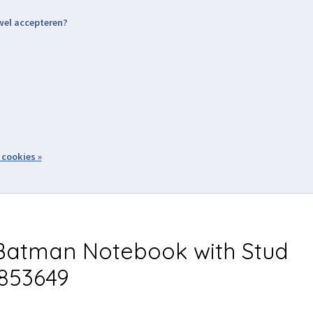
 wel accepteren?
nding & Levering
Retourneren
Aanmelden / Inloggen
tiviteiten
Over ons
Volg ons
zoeken
 cookies »
Winkelwagen
inkel
Acties
atman Notebook with Stud
853649