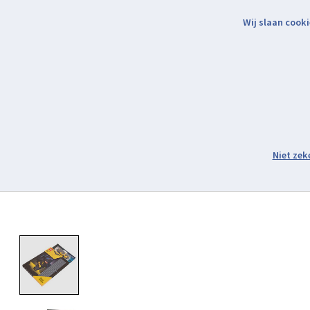
Wij slaan cooki
Binnen 2 werkdagen verzonden.
Assortiment
Product image slideshow Items