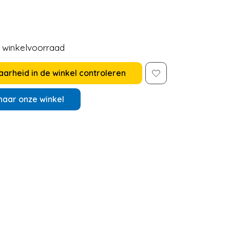
5
e winkelvoorraad
arheid in de winkel controleren
naar onze winkel