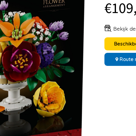
€109
Bekijk d
Beschikba
Route 