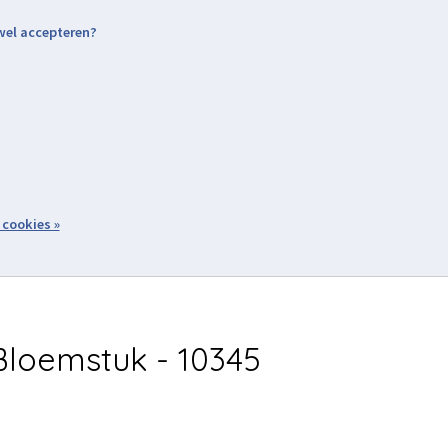
 wel accepteren?
nding & Levering
Retourneren
Aanmelden / Inloggen
tiviteiten
Over ons
Volg ons
zoeken
 cookies »
Winkelwagen
inkel
Acties
loemstuk - 10345