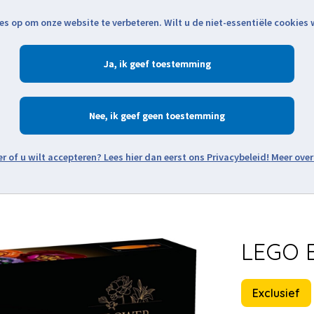
es op om onze website te verbeteren. Wilt u de niet-essentiële cookies
Openingstijden
Klantenservice
Verze
Ja
Winkelen
Ac
Nee
Zoeken
Meer over
Thema's
Minifiguren
Onderdelen
Modellen
De w
LEGO B
Exclusief