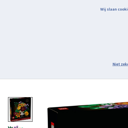
Wij slaan cooki
Binnen 2 werkdagen verzonden.
Assortiment
Product image slideshow Items