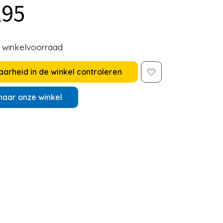
,95
e winkelvoorraad
arheid in de winkel controleren
naar onze winkel