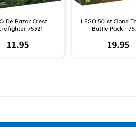
O De Razor Crest
LEGO 501st Clone T
crofighter 75321
Battle Pack - 7
11.95
19.95