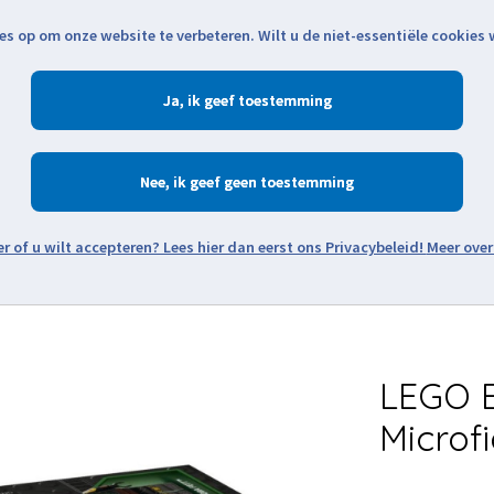
es op om onze website te verbeteren. Wilt u de niet-essentiële cookies
Openingstijden
Klantenservice
Verze
Ja
Winkelen
Ac
Nee
Zoeken
Meer over
Thema's
Minifiguren
Onderdelen
Modellen
De w
LEGO B
Microf