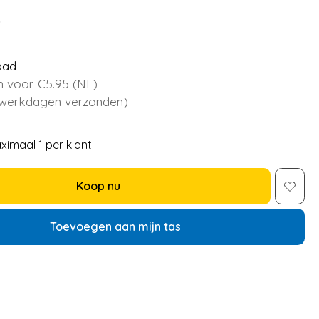
5
aad
 voor €5.95 (NL)
 werkdagen verzonden)
ximaal 1 per klant
Koop nu
Toevoegen aan mijn tas