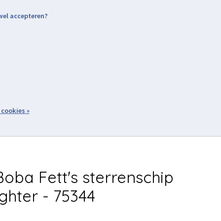
 wel accepteren?
nding & Levering
Retourneren
Aanmelden / Inloggen
tiviteiten
Over ons
Volg ons
zoeken
 cookies »
Winkelwagen
inkel
Acties
oba Fett's sterrenschip
ighter - 75344