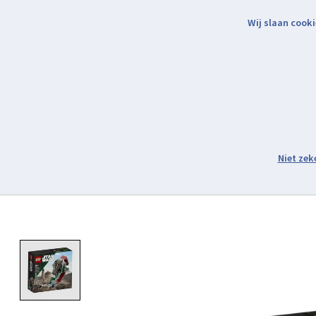
Wij slaan cooki
Binnen 2 werkdagen verzonden.
Assortiment
Product image slideshow Items