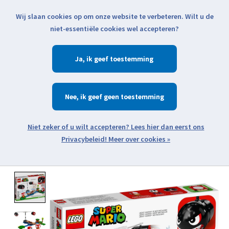
Wij slaan cookies op om onze website te verbeteren. Wilt u de
Klik voor actuele verzendinformatie...
niet-essentiële cookies wel accepteren?
Ja
Verlanglijst
Winkelwa
Nee
Zoeken
zoeken
Open webshop menu
Meer over cookies »
Product image slideshow Items