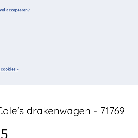
 wel accepteren?
nding & Levering
Retourneren
Aanmelden / Inloggen
tiviteiten
Over ons
Volg ons
zoeken
 cookies »
Winkelwagen
inkel
Acties
ole's drakenwagen - 71769
95