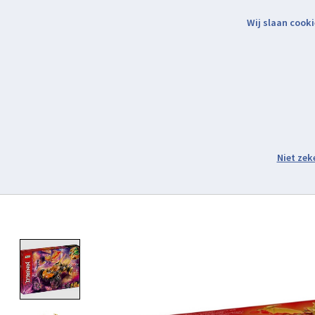
Wij slaan cooki
Binnen 2 werkdagen verzonden.
Assortiment
Product image slideshow Items