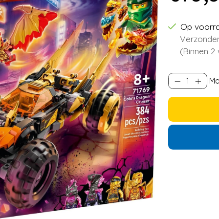
Op voorr
Verzonden
(Binnen 2
Ma