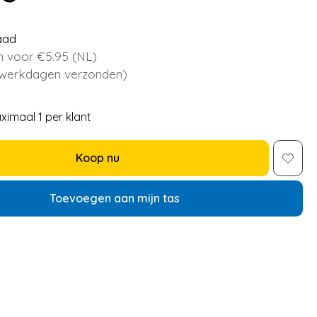
aad
 voor €5.95 (NL)
 werkdagen verzonden)
ximaal 1 per klant
Koop nu
Toevoegen aan mijn tas