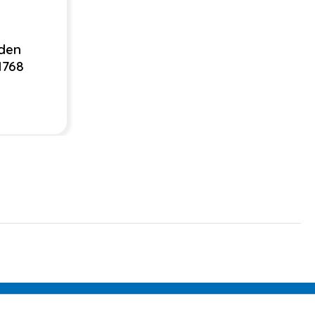
den
1768