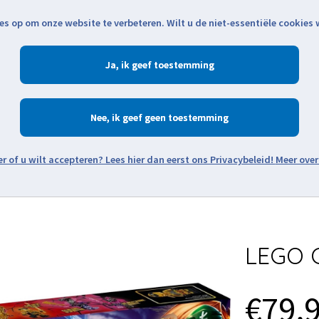
es op om onze website te verbeteren. Wilt u de niet-essentiële cookies
Openingstijden
Klantenservice
Verze
Ja
Winkelen
Ac
Nee
Zoeken
Meer over
Thema's
Minifiguren
Onderdelen
Modellen
De w
LEGO C
€79,