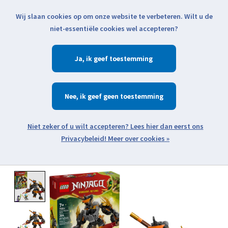
Wij slaan cookies op om onze website te verbeteren. Wilt u de
Klik voor actuele verzendinformatie...
niet-essentiële cookies wel accepteren?
Ja
Verlanglijst
Winkelwa
Nee
Zoeken
zoeken
Open webshop menu
Meer over cookies »
Product image slideshow Items