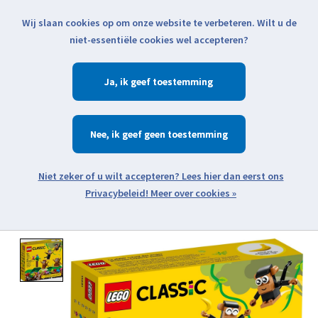
Wij slaan cookies op om onze website te verbeteren. Wilt u de
Klik voor actuele verzendinformatie...
niet-essentiële cookies wel accepteren?
Ja
Verlanglijst
Winkelwa
Nee
Zoeken
zoeken
Open webshop menu
Meer over cookies »
Product image slideshow Items