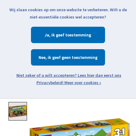
Wij slaan cookies op om onze website te verbeteren. Wilt u de
Klik voor actuele verzendinformatie...
niet-essentiële cookies wel accepteren?
Ja
Verlanglijst
Winkelwa
Nee
Zoeken
zoeken
Open webshop menu
Meer over cookies »
Product image slideshow Items