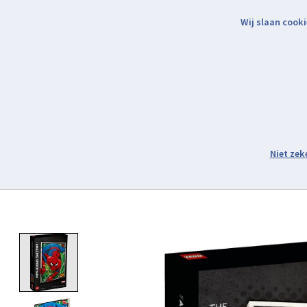
Wij slaan cooki
Binnen 2 werkdagen verzonden.
Assortiment
Product image slideshow Items