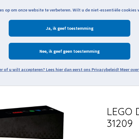
es op om onze website te verbeteren. Wilt u de niet-essentiële cookies
Openingstijden
Klantenservice
Verze
Ja
Winkelen
Ac
Nee
Zoeken
Meer over
Thema's
Minifiguren
Onderdelen
Modellen
De w
LEGO D
31209