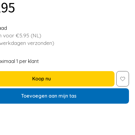
,95
aad
 voor €5.95 (NL)
 werkdagen verzonden)
ximaal 1 per klant
Koop nu
Toevoegen aan mijn tas