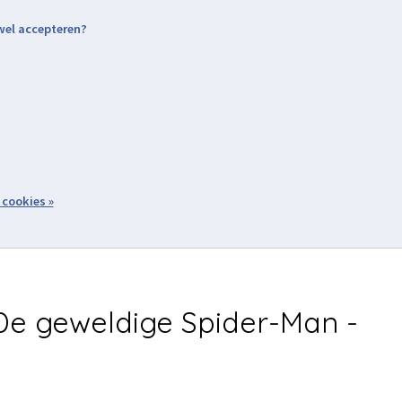
 wel accepteren?
nding & Levering
Retourneren
Aanmelden / Inloggen
tiviteiten
Over ons
Volg ons
zoeken
 cookies »
Winkelwagen
inkel
Acties
e geweldige Spider-Man -