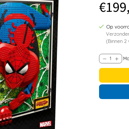
€199
Op voorr
Verzonden
(Binnen 2
Ma