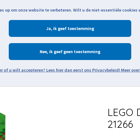
es op om onze website te verbeteren. Wilt u de niet-essentiële cookies
Openingstijden
Klantenservice
Verze
Ja
Winkelen
Ac
Nee
Zoeken
Meer over
Thema's
Minifiguren
Onderdelen
Modellen
De w
LEGO D
21266