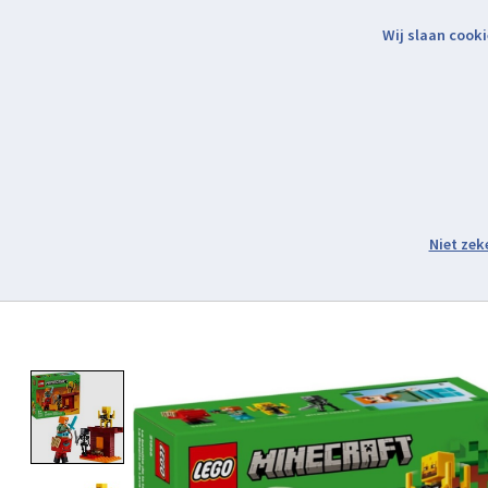
Wij slaan cooki
Binnen 2 werkdagen verzonden.
Assortiment
Product image slideshow Items