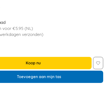
5
aad
 voor €5.95 (NL)
 werkdagen verzonden)
Koop nu
Toevoegen aan mijn tas