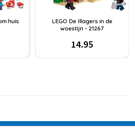
m huis
LEGO De Illagers in de
woestijn - 21267
14.95