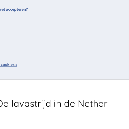
 wel accepteren?
nding & Levering
Retourneren
Aanmelden / Inloggen
tiviteiten
Over ons
Volg ons
zoeken
 cookies »
Winkelwagen
inkel
Acties
e lavastrijd in de Nether -