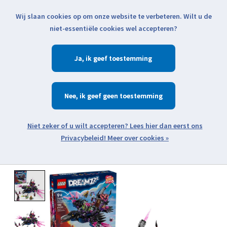
Wij slaan cookies op om onze website te verbeteren. Wilt u de
Klik voor actuele verzendinformatie...
niet-essentiële cookies wel accepteren?
Ja
Verlanglijst
Winkelwa
Nee
Zoeken
zoeken
Open webshop menu
Meer over cookies »
Product image slideshow Items