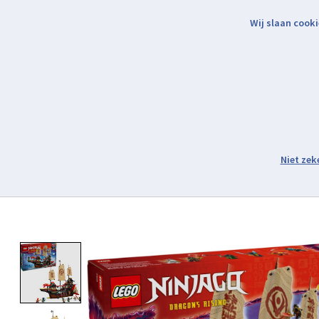
Wij slaan cooki
Binnen 2 werkdagen verzonden.
Assortiment
Product image slideshow Items