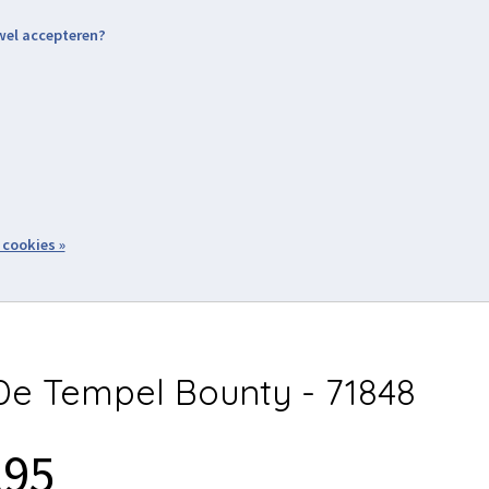
 wel accepteren?
nding & Levering
Retourneren
Aanmelden / Inloggen
tiviteiten
Over ons
Volg ons
zoeken
 cookies »
Winkelwagen
inkel
Acties
e Tempel Bounty - 71848
,95