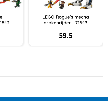
e
LEGO Rogue's mecha
71842
drakenrijder - 71843
59.5