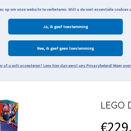
es op om onze website te verbeteren. Wilt u de niet-essentiële cookies
Openingstijden
Klantenservice
Verze
Ja
Winkelen
Ac
Nee
Zoeken
Meer over
Thema's
Minifiguren
Onderdelen
Modellen
De w
LEGO D
€229