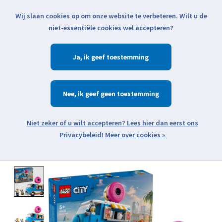
Wij slaan cookies op om onze website te verbeteren. Wilt u de
Klik voor actuele verzendinformatie...
niet-essentiële cookies wel accepteren?
Ja
Verlanglijst
Winkelwa
Nee
Zoeken
zoeken
Open webshop menu
Meer over cookies »
Product image slideshow Items