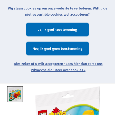
Wij slaan cookies op om onze website te verbeteren. Wilt u de
Klik voor actuele verzendinformatie...
niet-essentiële cookies wel accepteren?
Ja
Verlanglijst
Winkelwa
Nee
Zoeken
zoeken
Open webshop menu
Meer over cookies »
Product image slideshow Items