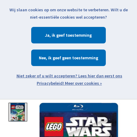
Wij slaan cookies op om onze website te verbeteren. Wilt u de
Klik voor actuele verzendinformatie...
niet-essentiële cookies wel accepteren?
Ja
Verlanglijst
Winkelwa
Nee
Zoeken
zoeken
Open webshop menu
Meer over cookies »
Product image slideshow Items