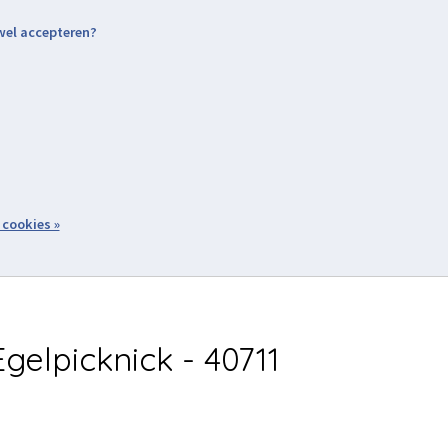
 wel accepteren?
nding & Levering
Retourneren
Aanmelden / Inloggen
tiviteiten
Over ons
Volg ons
zoeken
 cookies »
Winkelwagen
inkel
Acties
gelpicknick - 40711