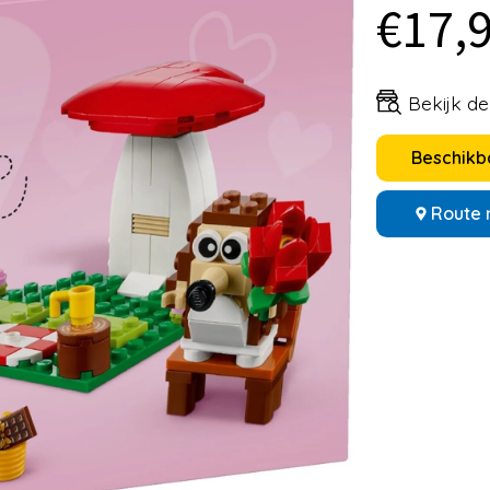
€17,
Bekijk d
Beschikba
Route 