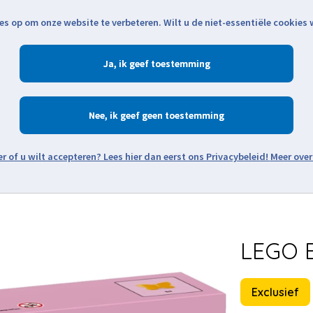
es op om onze website te verbeteren. Wilt u de niet-essentiële cookies
Openingstijden
Klantenservice
Verze
Ja
Winkelen
Ac
Nee
Zoeken
Meer over
Thema's
Minifiguren
Onderdelen
Modellen
De w
LEGO E
Exclusief