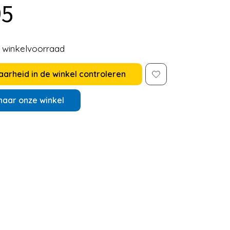
95
e winkelvoorraad
arheid in de winkel controleren
naar onze winkel