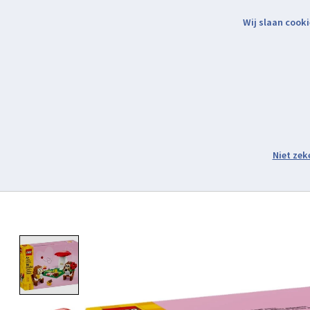
Wij slaan cooki
Binnen 2 werkdagen verzonden.
Assortiment
Product image slideshow Items