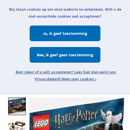
Wij slaan cookies op om onze website te verbeteren. Wilt u de
Klik voor actuele verzendinformatie...
niet-essentiële cookies wel accepteren?
Ja
Verlanglijst
Winkelwa
Nee
Zoeken
zoeken
Open webshop menu
Meer over cookies »
Product image slideshow Items