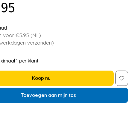
,95
aad
 voor €5.95 (NL)
 werkdagen verzonden)
ximaal 1 per klant
Koop nu
Toevoegen aan mijn tas