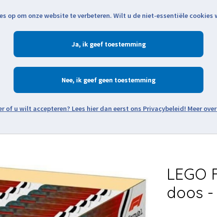
es op om onze website te verbeteren. Wilt u de niet-essentiële cookies
Openingstijden
Klantenservice
Verze
Ja
Winkelen
Ac
Nee
Zoeken
Meer over
Thema's
Minifiguren
Onderdelen
Modellen
De w
LEGO F
doos -