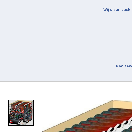
Wij slaan cooki
Binnen 2 werkdagen verzonden.
Assortiment
Product image slideshow Items