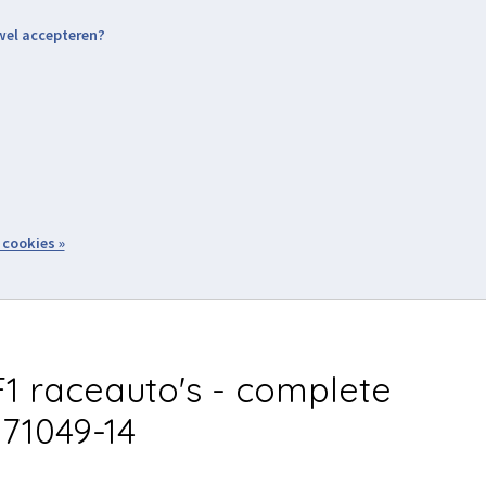
 wel accepteren?
nding & Levering
Retourneren
Aanmelden / Inloggen
tiviteiten
Over ons
Volg ons
zoeken
 cookies »
Winkelwagen
inkel
Acties
1 raceauto's - complete
 71049-14