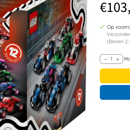
€103
Op voorr
Verzonden
(Binnen 2
Ma