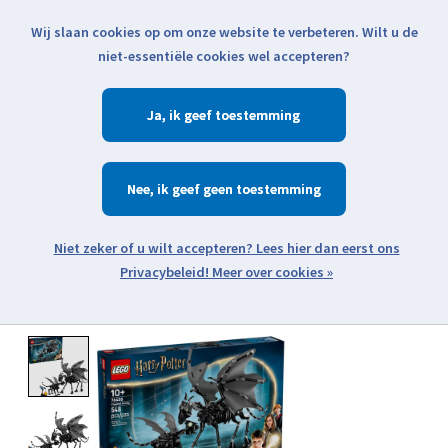
Wij slaan cookies op om onze website te verbeteren. Wilt u de
Klik voor actuele verzendinformatie...
niet-essentiële cookies wel accepteren?
Ja
Verlanglijst
Winkelwa
Nee
Zoeken
zoeken
Open webshop menu
Meer over cookies »
Product image slideshow Items