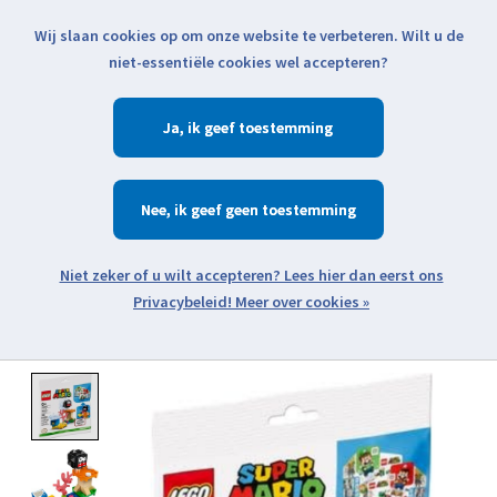
Wij slaan cookies op om onze website te verbeteren. Wilt u de
Klik voor actuele verzendinformatie...
niet-essentiële cookies wel accepteren?
Ja
Verlanglijst
Winkelwa
Nee
Zoeken
zoeken
Open webshop menu
Meer over cookies »
Product image slideshow Items