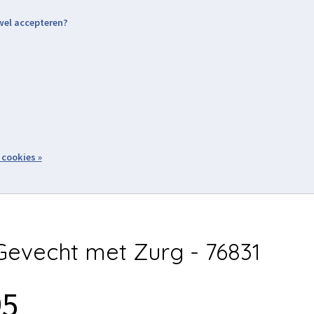
 wel accepteren?
nding & Levering
Retourneren
Aanmelden / Inloggen
tiviteiten
Over ons
Volg ons
zoeken
 cookies »
Winkelwagen
inkel
Acties
evecht met Zurg - 76831
95