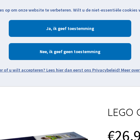
es op om onze website te verbeteren. Wilt u de niet-essentiële cookies
Openingstijden
Klantenservice
Verze
Ja
Winkelen
Ac
Nee
Zoeken
Meer over
Thema's
Minifiguren
Onderdelen
Modellen
De w
LEGO G
€26,