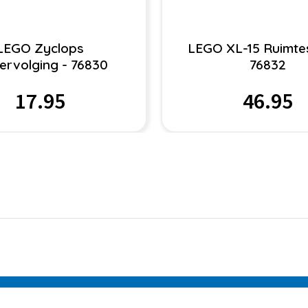
LEGO Zyclops
LEGO XL-15 Ruimtes
ervolging - 76830
76832
17.95
46.95