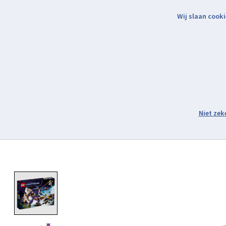
Wij slaan cooki
Binnen 2 werkdagen verzonden.
Assortiment
Product image slideshow Items