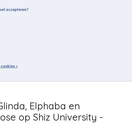
 wel accepteren?
nding & Levering
Retourneren
Aanmelden / Inloggen
tiviteiten
Over ons
Volg ons
zoeken
 cookies »
Winkelwagen
inkel
Acties
linda, Elphaba en
ose op Shiz University -