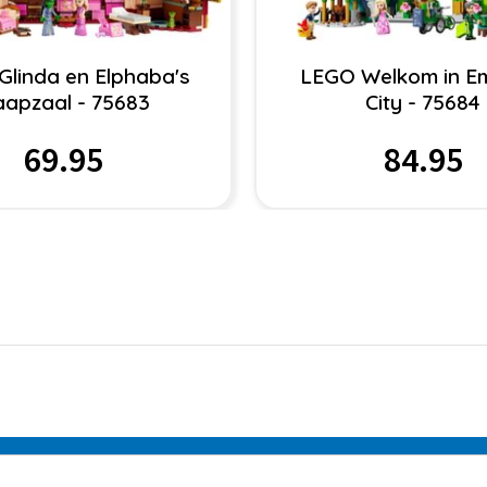
Glinda en Elphaba's
LEGO Welkom in E
aapzaal - 75683
City - 75684
69.95
84.95