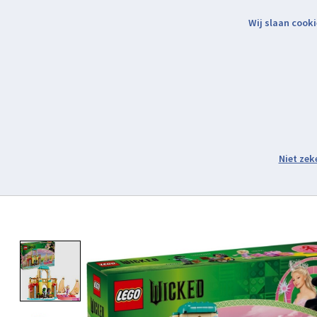
Wij slaan cooki
Binnen 2 werkdagen verzonden.
Assortiment
Product image slideshow Items