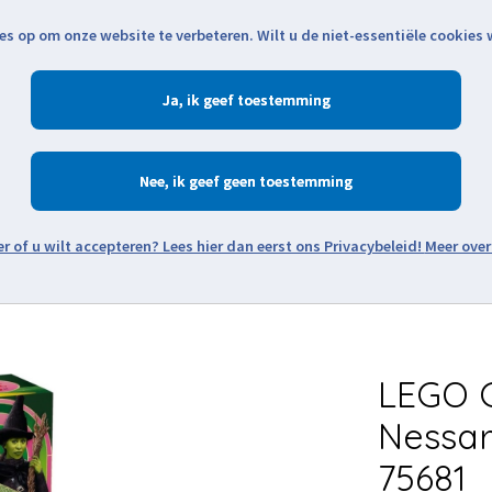
es op om onze website te verbeteren. Wilt u de niet-essentiële cookies
Openingstijden
Klantenservice
Verze
Ja
Winkelen
Ac
Nee
Zoeken
Meer over
Thema's
Minifiguren
Onderdelen
Modellen
De w
LEGO G
Nessar
75681