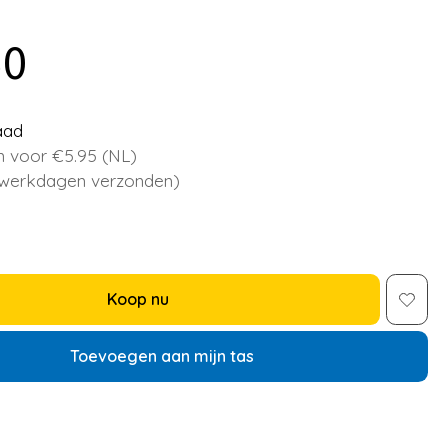
50
aad
 voor €5.95 (NL)
 werkdagen verzonden)
Koop nu
Toevoegen aan mijn tas