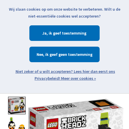
Wij slaan cookies op om onze website te verbeteren. Wilt u de
Klik voor actuele verzendinformatie...
niet-essentiële cookies wel accepteren?
Ja
Verlanglijst
Winkelwa
Nee
Zoeken
zoeken
Open webshop menu
Meer over cookies »
Product image slideshow Items