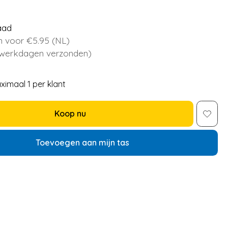
aad
 voor €5.95 (NL)
 werkdagen verzonden)
ximaal 1 per klant
Koop nu
Toevoegen aan mijn tas