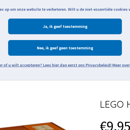
es op om onze website te verbeteren. Wilt u de niet-essentiële cookies
Openingstijden
Klantenservice
Verze
Ja
Winkelen
Ac
Nee
Zoeken
Meer over
Thema's
Minifiguren
Onderdelen
Modellen
De w
LEGO H
€9,9