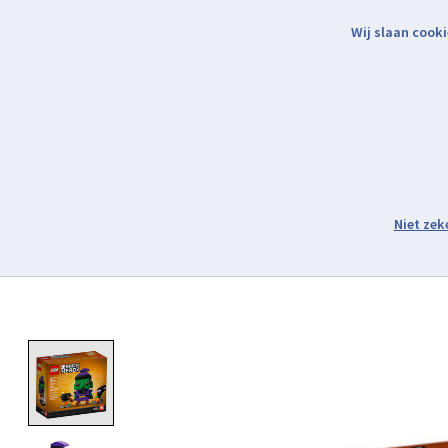
Wij slaan cooki
Binnen 2 werkdagen verzonden.
Assortiment
Product image slideshow Items