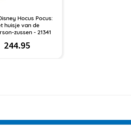
isney Hocus Pocus:
t huisje van de
rson-zussen - 21341
244.95