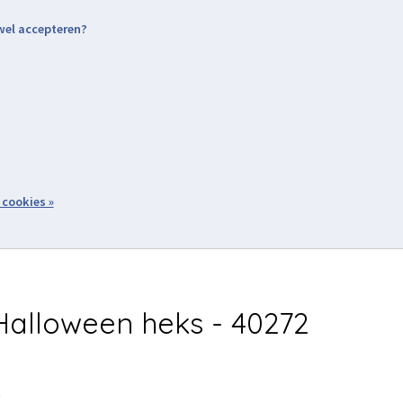
 wel accepteren?
nding & Levering
Retourneren
Aanmelden / Inloggen
tiviteiten
Over ons
Volg ons
zoeken
 cookies »
Winkelwagen
inkel
Acties
alloween heks - 40272
5