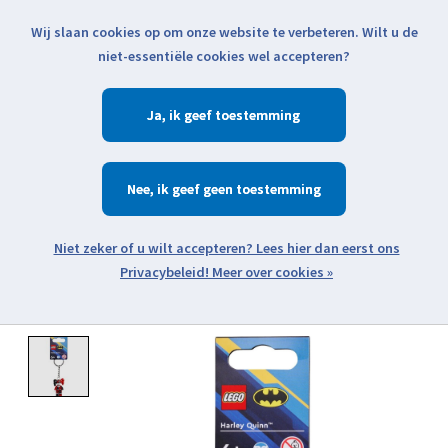
Wij slaan cookies op om onze website te verbeteren. Wilt u de
Klik voor actuele verzendinformatie...
niet-essentiële cookies wel accepteren?
Ja
Verlanglijst
Winkelwa
Nee
Zoeken
zoeken
Open webshop menu
Meer over cookies »
Product image slideshow Items