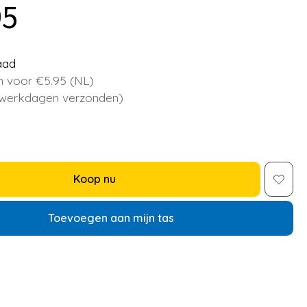
95
aad
 voor €5.95 (NL)
 werkdagen verzonden)
Koop nu
Toevoegen aan mijn tas