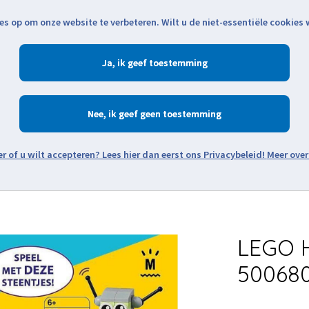
es op om onze website te verbeteren. Wilt u de niet-essentiële cookies
Openingstijden
Klantenservice
Verze
Ja
Winkelen
Ac
Nee
Zoeken
Meer over
Thema's
Minifiguren
Onderdelen
Modellen
De w
LEGO H
50068