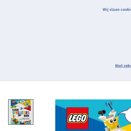
Wij slaan cooki
Binnen 2 werkdagen verzonden.
Assortiment
Product image slideshow Items