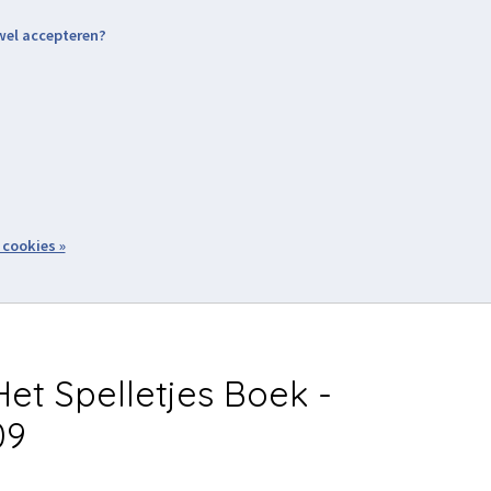
 wel accepteren?
nding & Levering
Retourneren
Aanmelden / Inloggen
tiviteiten
Over ons
Volg ons
zoeken
 cookies »
Winkelwagen
inkel
Acties
et Spelletjes Boek -
09