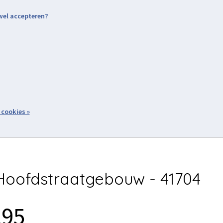
 wel accepteren?
nding & Levering
Retourneren
Aanmelden / Inloggen
tiviteiten
Over ons
Volg ons
zoeken
 cookies »
Winkelwagen
inkel
Acties
oofdstraatgebouw - 41704
,95