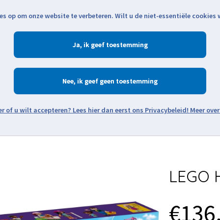
es op om onze website te verbeteren. Wilt u de niet-essentiële cookies
Openingstijden
Klantenservice
Verze
Ja
Winkelen
Ac
Nee
Zoeken
Meer over
Thema's
Minifiguren
Onderdelen
Modellen
De w
LEGO H
€136