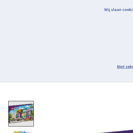
Wij slaan cooki
Binnen 2 werkdagen verzonden.
Assortiment
Product image slideshow Items