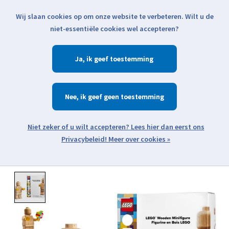
Wij slaan cookies op om onze website te verbeteren. Wilt u de
Klik voor actuele verzendinformatie...
niet-essentiële cookies wel accepteren?
Ja
Verlanglijst
Winkelwa
Nee
Zoeken
zoeken
Open webshop menu
Meer over cookies »
Product image slideshow Items