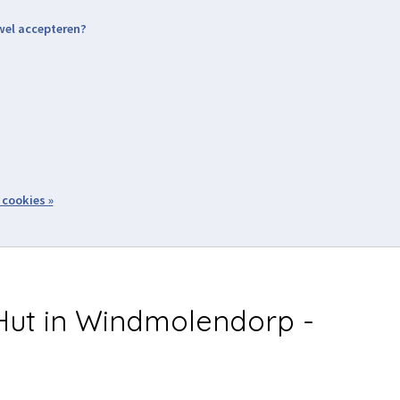
 wel accepteren?
nding & Levering
Retourneren
Aanmelden / Inloggen
tiviteiten
Over ons
Volg ons
zoeken
 cookies »
Winkelwagen
inkel
Acties
ut in Windmolendorp -