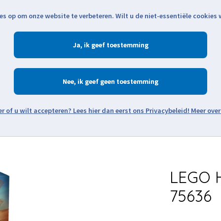
es op om onze website te verbeteren. Wilt u de niet-essentiële cookies
Openingstijden
Klantenservice
Verze
Ja
Winkelen
Ac
Nee
Zoeken
Meer over
Thema's
Minifiguren
Onderdelen
Modellen
De w
LEGO H
75636