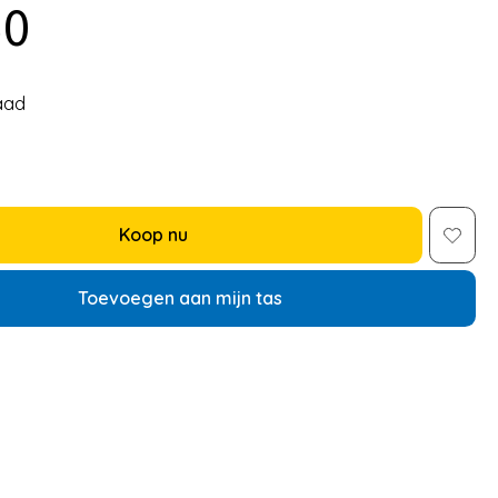
50
aad
Koop nu
Toevoegen aan mijn tas