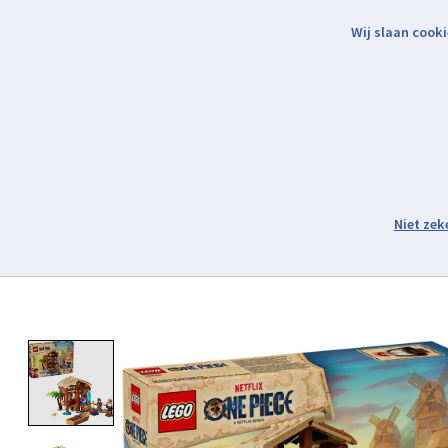
Wij slaan cooki
Binnen 2 werkdagen verzonden.
Assortiment
Product image slideshow Items