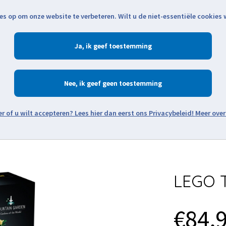
es op om onze website te verbeteren. Wilt u de niet-essentiële cookies
Openingstijden
Klantenservice
Verze
Ja
Winkelen
Ac
Nee
Zoeken
Meer over
Thema's
Minifiguren
Onderdelen
Modellen
De w
LEGO T
€84,