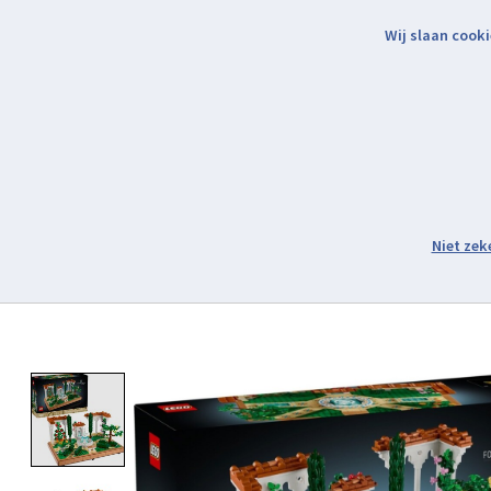
Wij slaan cooki
Binnen 2 werkdagen verzonden.
Assortiment
Product image slideshow Items