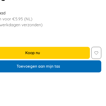
aad
 voor €5.95 (NL)
 werkdagen verzonden)
Koop nu
Toevoegen aan mijn tas