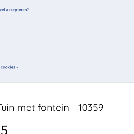
 wel accepteren?
nding & Levering
Retourneren
Aanmelden / Inloggen
tiviteiten
Over ons
Volg ons
zoeken
 cookies »
Winkelwagen
inkel
Acties
uin met fontein - 10359
95