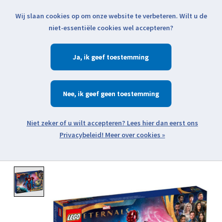
Wij slaan cookies op om onze website te verbeteren. Wilt u de
Klik voor actuele verzendinformatie...
niet-essentiële cookies wel accepteren?
Ja
Verlanglijst
Winkelwa
Nee
Zoeken
zoeken
Open webshop menu
Meer over cookies »
Product image slideshow Items