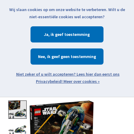
Wij slaan cookies op om onze website te verbeteren. Wilt u de
Klik voor actuele verzendinformatie...
niet-essentiële cookies wel accepteren?
Ja
Verlanglijst
Winkelwa
Nee
Zoeken
zoeken
Open webshop menu
Meer over cookies »
Product image slideshow Items