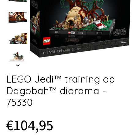
LEGO Jedi™ training op
Dagobah™ diorama -
75330
€104,95