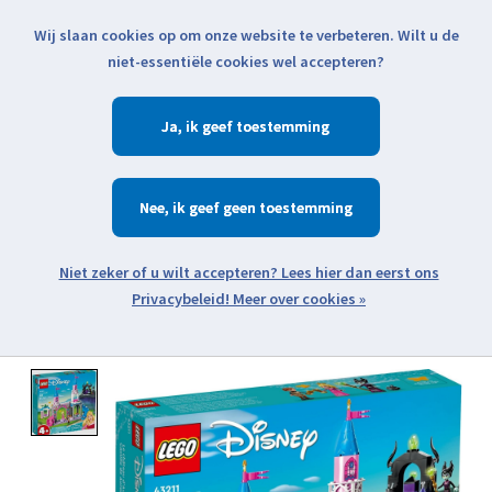
Wij slaan cookies op om onze website te verbeteren. Wilt u de
Klik voor actuele verzendinformatie...
niet-essentiële cookies wel accepteren?
Ja
Verlanglijst
Winkelwa
Nee
Zoeken
zoeken
Open webshop menu
Meer over cookies »
Product image slideshow Items