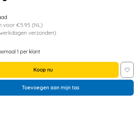
aad
 voor €5.95 (NL)
 werkdagen verzonden)
ximaal 1 per klant
Koop nu
Toevoegen aan mijn tas