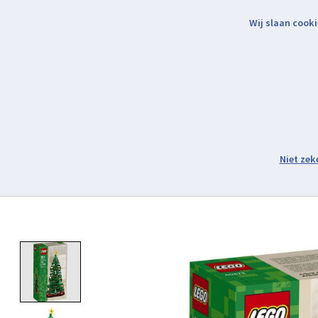
Wij slaan cooki
Binnen 2 werkdagen verzonden.
Assortiment
Product image slideshow Items