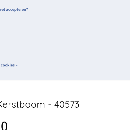
 wel accepteren?
nding & Levering
Retourneren
Aanmelden / Inloggen
tiviteiten
Over ons
Volg ons
zoeken
 cookies »
Winkelwagen
inkel
Acties
erstboom - 40573
50