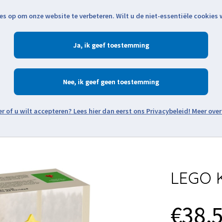
es op om onze website te verbeteren. Wilt u de niet-essentiële cookies
Openingstijden
Klantenservice
Verze
Ja
Winkelen
Ac
Nee
Zoeken
Meer over
Thema's
Minifiguren
Onderdelen
Modellen
De w
LEGO K
€38,