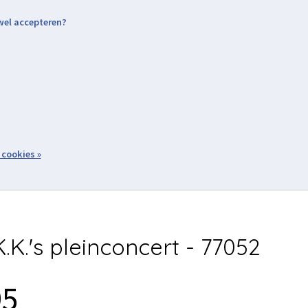
 wel accepteren?
nding & Levering
Retourneren
Aanmelden / Inloggen
tiviteiten
Over ons
Volg ons
zoeken
 cookies »
Winkelwagen
inkel
Acties
.K.'s pleinconcert - 77052
95