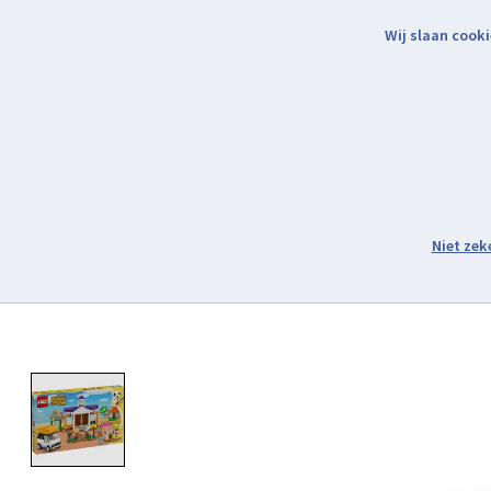
Wij slaan cooki
Binnen 2 werkdagen verzonden.
Assortiment
Product image slideshow Items