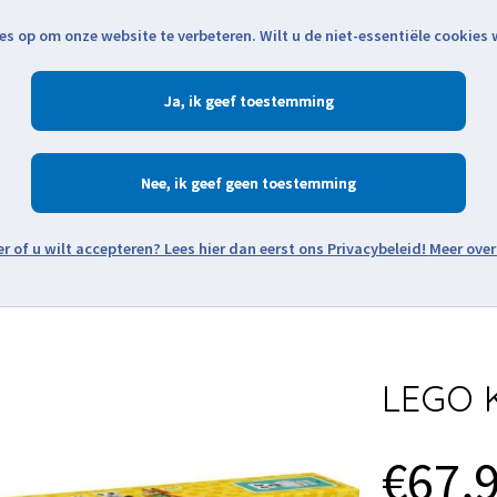
es op om onze website te verbeteren. Wilt u de niet-essentiële cookies
Openingstijden
Klantenservice
Verze
Ja
Winkelen
Ac
Nee
Zoeken
Meer over
Thema's
Minifiguren
Onderdelen
Modellen
De w
LEGO K
€67,