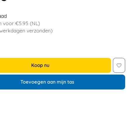
aad
 voor €5.95 (NL)
 werkdagen verzonden)
Koop nu
Toevoegen aan mijn tas