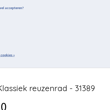
 wel accepteren?
nding & Levering
Retourneren
Aanmelden / Inloggen
tiviteiten
Over ons
Volg ons
zoeken
 cookies »
Winkelwagen
inkel
Acties
lassiek reuzenrad - 31389
50