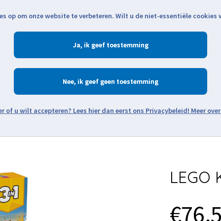
es op om onze website te verbeteren. Wilt u de niet-essentiële cookies
Openingstijden
Klantenservice
Verze
Ja
Winkelen
Ac
Nee
Zoeken
Meer over
Thema's
Minifiguren
Onderdelen
Modellen
De w
LEGO K
€76,