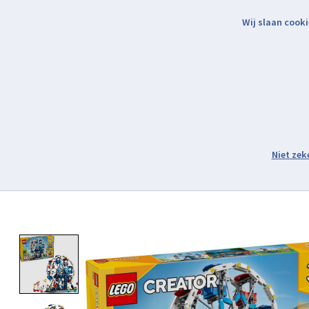
Wij slaan cooki
Binnen 2 werkdagen verzonden.
Assortiment
Product image slideshow Items