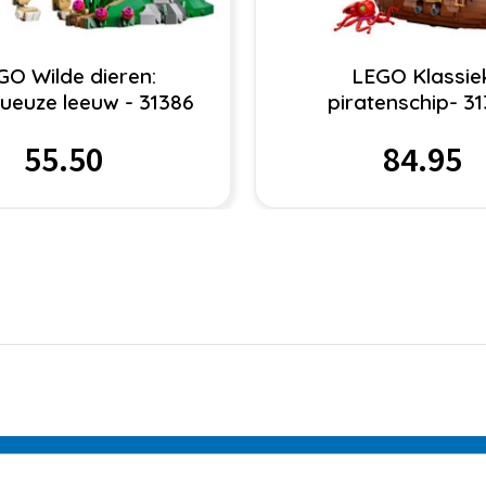
GO Wilde dieren:
LEGO Klassie
ueuze leeuw - 31386
piratenschip- 3
55.50
84.95