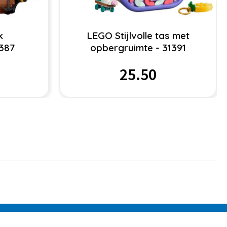
k
LEGO Stijlvolle tas met
1387
opbergruimte - 31391
25.50