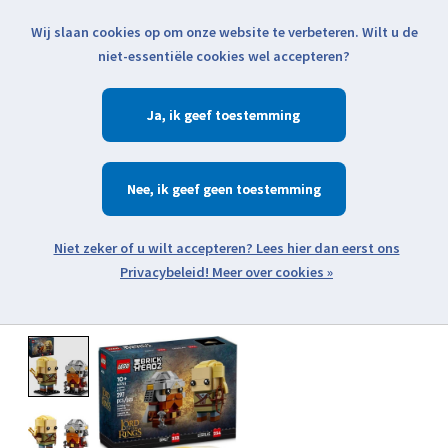
Wij slaan cookies op om onze website te verbeteren. Wilt u de
Klik voor actuele verzendinformatie...
niet-essentiële cookies wel accepteren?
Ja
Verlanglijst
Winkelwa
Nee
Zoeken
zoeken
Open webshop menu
Meer over cookies »
Product image slideshow Items