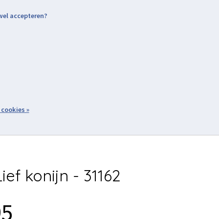
 wel accepteren?
nding & Levering
Retourneren
Aanmelden / Inloggen
tiviteiten
Over ons
Volg ons
zoeken
 cookies »
Winkelwagen
inkel
Acties
ef konijn - 31162
95