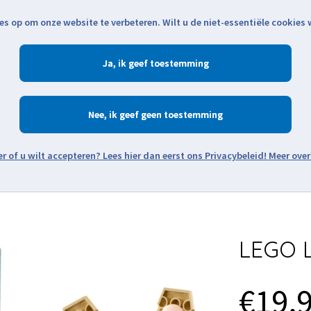
es op om onze website te verbeteren. Wilt u de niet-essentiële cookies
Openingstijden
Klantenservice
Verze
Ja
Winkelen
Ac
Nee
Zoeken
Meer over
Thema's
Minifiguren
Onderdelen
Modellen
De w
LEGO Li
€19,