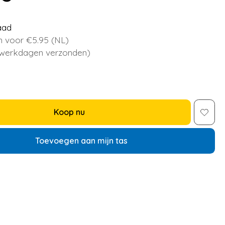
aad
 voor €5.95 (NL)
 werkdagen verzonden)
Koop nu
Toevoegen aan mijn tas