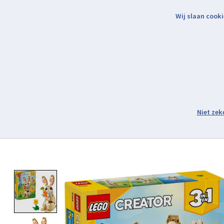
Wij slaan cooki
Binnen 2 werkdagen verzonden.
Assortiment
Product image slideshow Items