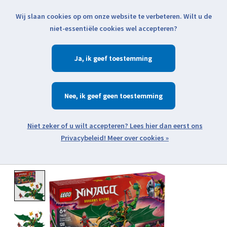
Wij slaan cookies op om onze website te verbeteren. Wilt u de
Klik voor actuele verzendinformatie...
niet-essentiële cookies wel accepteren?
Ja
Verlanglijst
Winkelwa
Nee
Zoeken
zoeken
Open webshop menu
Meer over cookies »
Product image slideshow Items