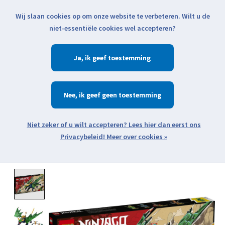
Wij slaan cookies op om onze website te verbeteren. Wilt u de
Klik voor actuele verzendinformatie...
niet-essentiële cookies wel accepteren?
Ja
Verlanglijst
Winkelwa
Nee
Zoeken
zoeken
Open webshop menu
Meer over cookies »
Product image slideshow Items