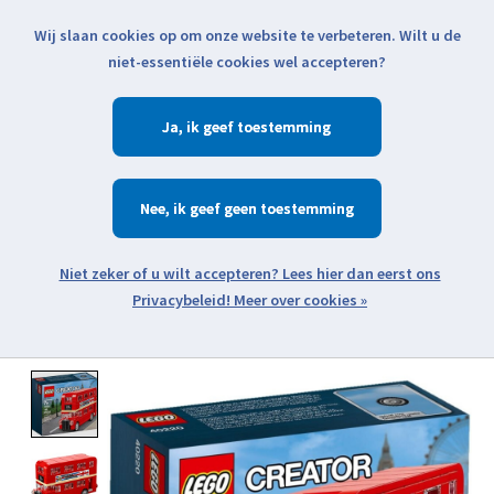
Wij slaan cookies op om onze website te verbeteren. Wilt u de
Klik voor actuele verzendinformatie...
niet-essentiële cookies wel accepteren?
Ja
Verlanglijst
Winkelwa
Nee
Zoeken
zoeken
Open webshop menu
Meer over cookies »
Product image slideshow Items